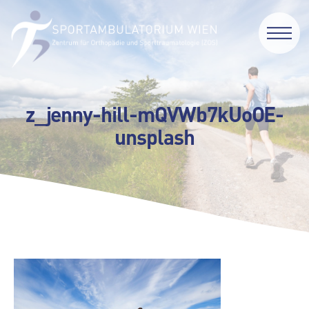
z_jenny-hill-mQVWb7kUoOE-
unsplash