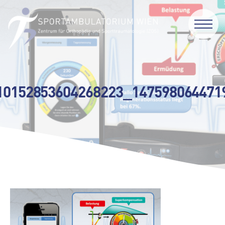
10152853604268223_147598064471