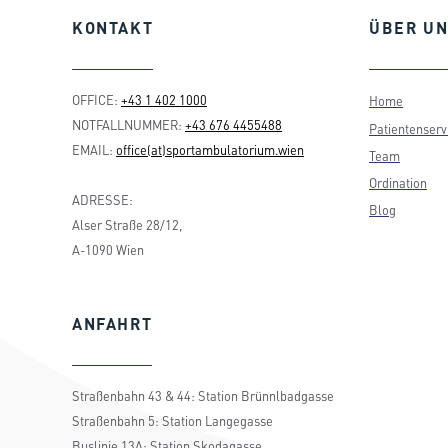
KONTAKT
ÜBER
UN
OFFICE:
+43 1 402 1000
Home
NOTFALLNUMMER:
+43 676 4455488
Patientenserv
EMAIL:
office(at)sportambulatorium.wien
Team
Ordination
ADRESSE:
Blog
Alser Straße 28/12,
A-1090 Wien
ANFAHRT
Straßenbahn 43 & 44: Station Brünnlbadgasse
Straßenbahn 5: Station Langegasse
Buslinie 13A: Station Skodagasse