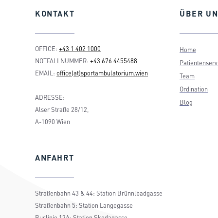
KONTAKT
ÜBER
UN
OFFICE:
+43 1 402 1000
Home
NOTFALLNUMMER:
+43 676 4455488
Patientenserv
EMAIL:
office(at)sportambulatorium.wien
Team
Ordination
ADRESSE:
Blog
Alser Straße 28/12,
A-1090 Wien
ANFAHRT
Straßenbahn 43 & 44: Station Brünnlbadgasse
Straßenbahn 5: Station Langegasse
Buslinie 13A: Station Skodagasse