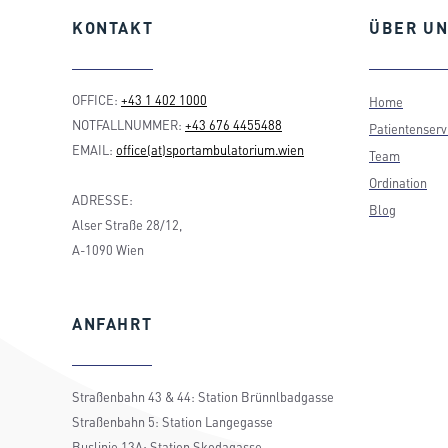
KONTAKT
ÜBER
UN
OFFICE:
+43 1 402 1000
Home
NOTFALLNUMMER:
+43 676 4455488
Patientenserv
EMAIL:
office(at)sportambulatorium.wien
Team
Ordination
ADRESSE:
Blog
Alser Straße 28/12,
A-1090 Wien
ANFAHRT
Straßenbahn 43 & 44: Station Brünnlbadgasse
Straßenbahn 5: Station Langegasse
Buslinie 13A: Station Skodagasse