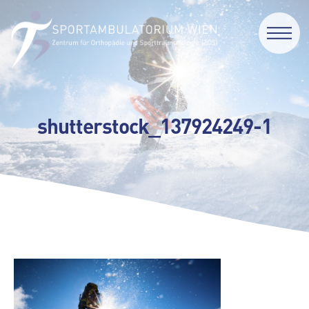
shutterstock_137924249-1