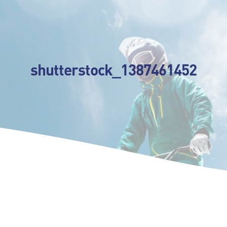
shutterstock_1387461452