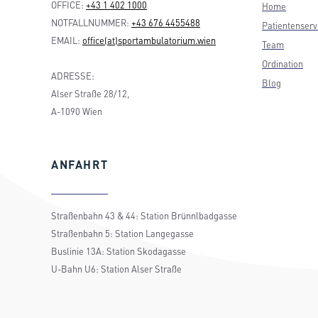
OFFICE:
+43 1 402 1000
Home
NOTFALLNUMMER:
+43 676 4455488
Patientenserv
EMAIL:
office(at)sportambulatorium.wien
Team
Ordination
ADRESSE:
Blog
Alser Straße 28/12,
A-1090 Wien
ANFAHRT
Straßenbahn 43 & 44: Station Brünnlbadgasse
Straßenbahn 5: Station Langegasse
Buslinie 13A: Station Skodagasse
U-Bahn U6: Station Alser Straße