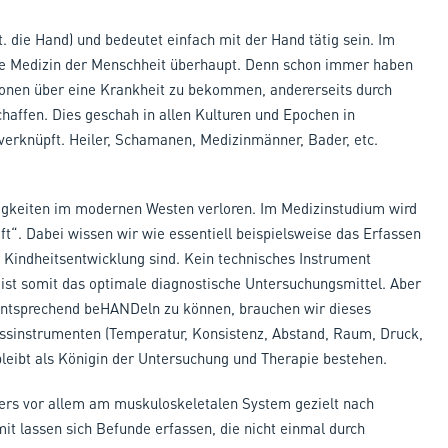
die Hand) und bedeutet einfach mit der Hand tätig sein. Im
te Medizin der Menschheit überhaupt. Denn schon immer haben
ionen über eine Krankheit zu bekommen, andererseits durch
affen. Dies geschah in allen Kulturen und Epochen in
 verknüpft. Heiler, Schamanen, Medizinmänner, Bader, etc.
tigkeiten im modernen Westen verloren. Im Medizinstudium wird
ft“. Dabei wissen wir wie essentiell beispielsweise das Erfassen
 Kindheitsentwicklung sind. Kein technisches Instrument
e ist somit das optimale diagnostische Untersuchungsmittel. Aber
 entsprechend beHANDeln zu können, brauchen wir dieses
essinstrumenten (Temperatur, Konsistenz, Abstand, Raum, Druck,
bleibt als Königin der Untersuchung und Therapie bestehen.
ers vor allem am muskuloskeletalen System gezielt nach
it lassen sich Befunde erfassen, die nicht einmal durch