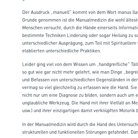
Der Ausdruck „manuell“ kommt von dem Wort manus (lat. 
Grunde genommen ist die Manualmedizin die wohl ältes
Menschen versucht, durch die Hände einerseits Informat
bestimmte Techniken Linderung oder sogar Heilung zu sch
unterschiedlicher Ausprägung, zum Teil mit Spirituellem
etablierten unterschiedliche Praktiken.
Leider ging viel von dem Wissen um „handgreifliche“ Tä
so gut wie gar nicht mehr gelehrt, wie man Dinge „begrei
und Befassen von unterschiedlichen Gegenständen in der
vermag so viel gleichzeitig zu erfassen wie die Hand. Si
nicht nur um eine Diagnose zu bilden, sondern auch um
unglaubliche Werkzeug. Die Hand mit ihrer Vielfalt an M
usw.) und ihrer einzigartigen damit verknüpften Motorik 
In der Manualmedizin wird durch die Hand des Untersuch
strukturellen und funktionellen Störungen gefahndet. Dam