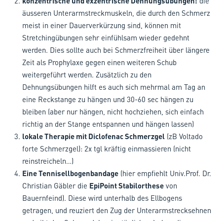
konzentrische und exzentrische Dehnungsübungen:
die
äusseren Unterarmstreckmuskeln, die durch den Schmerz
meist in einer Dauerverkürzung sind, können mit
Stretchingübungen sehr einfühlsam wieder gedehnt
werden. Dies sollte auch bei Schmerzfreiheit über längere
Zeit als Prophylaxe gegen einen weiteren Schub
weitergeführt werden. Zusätzlich zu den
Dehnungsübungen hilft es auch sich mehrmal am Tag an
eine Reckstange zu hängen und 30-60 sec hängen zu
bleiben (aber nur hängen, nicht hochziehen, sich einfach
richtig an der Stange entspannen und hängen lassen)
lokale Therapie mit Diclofenac Schmerzgel
(zB Voltado
forte Schmerzgel): 2x tgl kräftig einmassieren (nicht
reinstreicheln…)
Eine Tennisellbogenbandage
(hier empfiehlt Univ.Prof. Dr.
Christian Gäbler die
EpiPoint Stabilorthese
von
Bauernfeind). Diese wird unterhalb des Ellbogens
getragen, und reuziert den Zug der Unterarmstrecksehnen