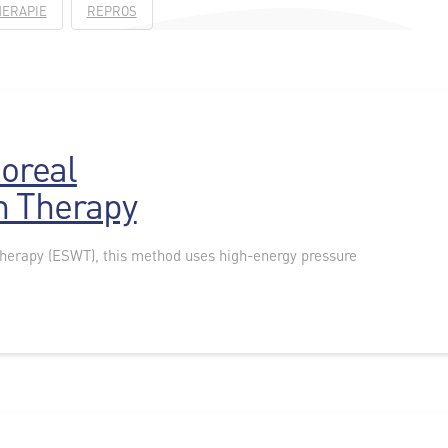
HERAPIE
REPROS
oreal
n Therapy
therapy (ESWT), this method uses high-energy pressure