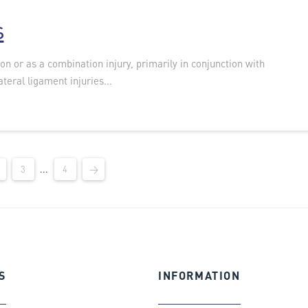
s
ion or as a combination injury, primarily in conjunction with
ateral ligament injuries...
3
...
4
→
S
INFORMATION