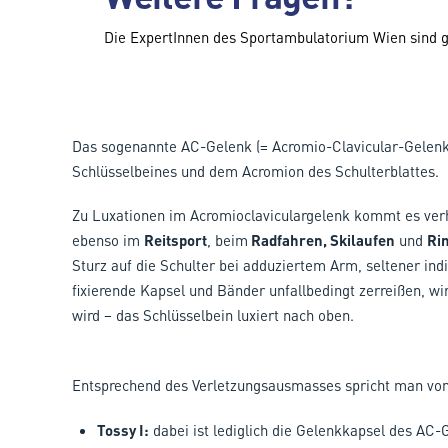
Die ExpertInnen des Sportambulatorium Wien sind g
Das sogenannte AC-Gelenk (= Acromio-Clavicular-Gelenk
Schlüsselbeines und dem Acromion des Schulterblattes.
Zu Luxationen im Acromioclaviculargelenk kommt es verh
ebenso im
Reitsport
, beim
Radfahren, Skilaufen
und
Ri
Sturz auf die Schulter bei adduziertem Arm, seltener ind
fixierende Kapsel und Bänder unfallbedingt zerreißen, w
wird – das Schlüsselbein luxiert nach oben.
Entsprechend des Verletzungsausmasses spricht man von 
Tossy I:
dabei ist lediglich die Gelenkkapsel des AC