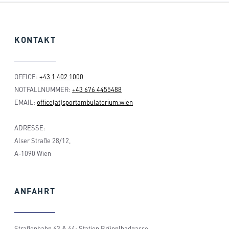
KONTAKT
OFFICE:
+43 1 402 1000
NOTFALLNUMMER:
+43 676 4455488
EMAIL:
office(at)sportambulatorium.wien
ADRESSE:
Alser Straße 28/12,
A-1090 Wien
ANFAHRT
Straßenbahn 43 & 44: Station Brünnlbadgasse