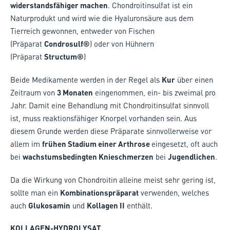
widerstandsfähiger machen
. Chondroitinsulfat ist ein
Naturprodukt und wird wie die Hyaluronsäure aus dem
Tierreich gewonnen, entweder von Fischen
(Präparat
Condrosulf®
) oder von Hühnern
(Präparat
Structum®
)
Beide Medikamente werden in der Regel als
Kur
über einen
Zeitraum von
3 Monaten
eingenommen, ein- bis zweimal pro
Jahr. Damit eine Behandlung mit Chondroitinsulfat sinnvoll
ist, muss reaktionsfähiger Knorpel vorhanden sein. Aus
diesem Grunde werden diese Präparate sinnvollerweise vor
allem im
frühen Stadium einer Arthrose
eingesetzt, oft auch
bei
wachstumsbedingten Knieschmerzen
bei
Jugendlichen
.
Da die Wirkung von Chondroitin alleine meist sehr gering ist,
sollte man ein
Kombinationspräparat
verwenden, welches
auch
Glukosamin
und
Kollagen II
enthält.
KOLLAGEN-HYDROLYSAT