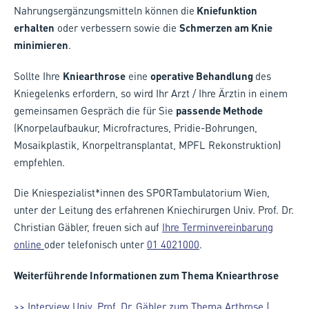
Nahrungsergänzungsmitteln können die
Kniefunktion
erhalten
oder verbessern sowie die
Schmerzen am Knie
minimieren
.
Sollte Ihre
Kniearthrose
eine
operative Behandlung
des
Kniegelenks erfordern, so wird Ihr Arzt / Ihre Ärztin in einem
gemeinsamen Gespräch die für Sie
passende Methode
(Knorpelaufbaukur, Microfractures, Pridie-Bohrungen,
Mosaikplastik, Knorpeltransplantat, MPFL Rekonstruktion)
empfehlen.
Die Kniespezialist*innen des SPORTambulatorium Wien,
unter der Leitung des erfahrenen Kniechirurgen Univ. Prof. Dr.
Christian Gäbler, freuen sich auf
Ihre Terminvereinbarung
online
oder telefonisch unter
01 4021000
.
Weiterführende Informationen zum Thema Kniearthrose
>> Interview Univ. Prof. Dr. Gäbler zum Thema Arthrose |