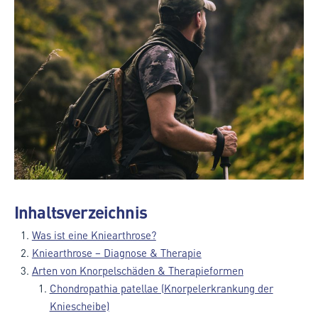
Inhaltsverzeichnis
Was ist eine Kniearthrose?
Kniearthrose – Diagnose & Therapie
Arten von Knorpelschäden & Therapieformen
Chondropathia patellae (Knorpelerkrankung der
Kniescheibe)