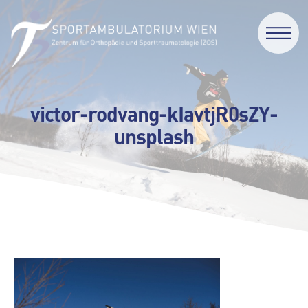
victor-rodvang-kIavtjR0sZY-
unsplash