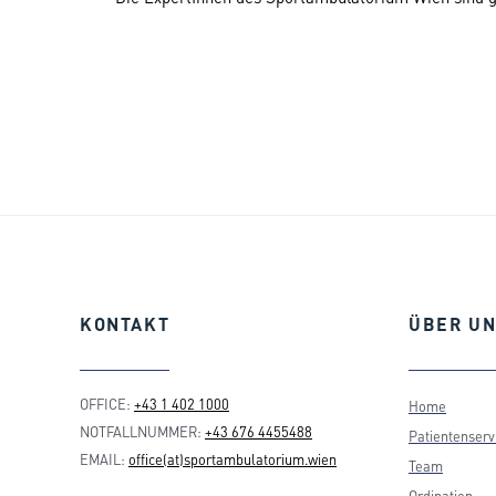
KONTAKT
ÜBER
UN
OFFICE:
+43 1 402 1000
Home
NOTFALLNUMMER:
+43 676 4455488
Patientenserv
EMAIL:
office(at)sportambulatorium.wien
Team
Ordination